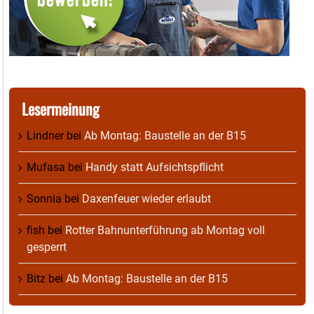
Lesermeinung
Lindner
bei
Ab Montag: Baustelle an der B15
Mufasa
bei
Handy statt Aufsichtspflicht
Sonnia
bei
Daxenfeuer wieder erlaubt
fish
bei
Rotter Bahnunterführung ab Montag voll
gesperrt
Bitz
bei
Ab Montag: Baustelle an der B15