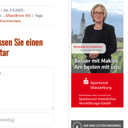
|
Sa. 3.5.2025 -
n:
.
,
Altlandkreis WS
|
Tags:
 Kommentare
ssen Sie einen
tar