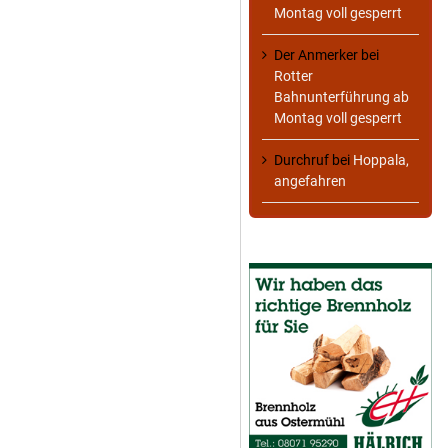
Montag voll gesperrt
Der Anmerker
bei
Rotter
Bahnunterführung ab
Montag voll gesperrt
Durchruf
bei
Hoppala,
angefahren