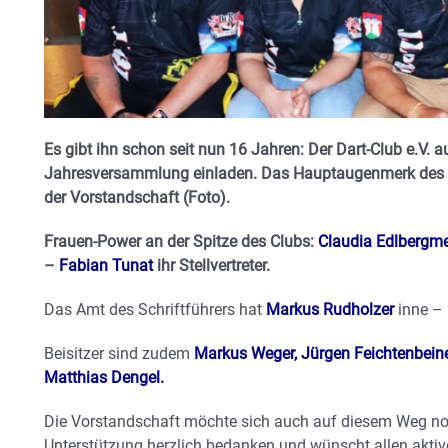
Es gibt ihn schon seit nun 16 Jahren: Der Dart-Club e.V. a
Jahresversammlung einladen.
Das Hauptaugenmerk des 
der Vorstandschaft (Foto).
Frauen-Power an der Spitze des Clubs:
Claudia Edlbergme
–
Fabian Tunat
ihr Stellvertreter.
Das Amt des Schriftführers hat
Markus Rudholzer
inne –
Beisitzer sind zudem
Markus Weger, Jürgen Feichtenbeine
Matthias Dengel.
Die Vorstandschaft möchte sich auch auf diesem Weg noch
Unterstützung herzlich bedanken und wünscht allen aktiven