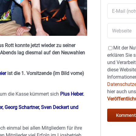
us Rott konnte jetzt wieder zu seiner
Mit der Nu
Abends lag diesmal auf den Neuwahlen
erklären Sie 
und Verarbeit
diese Website
ier
ist die 1. Vorsitzende (im Bild vorne)
Informationen
Datenschutze
hier auch un
 um die Kasse kümmert sich
Pius Heber.
Veröffentlic
r, Georg Schartner, Sven Deckert und
 einmal bei allen Mitgliedern für ihre
 Mitglieder viel Erfolg im Ligabetrieb