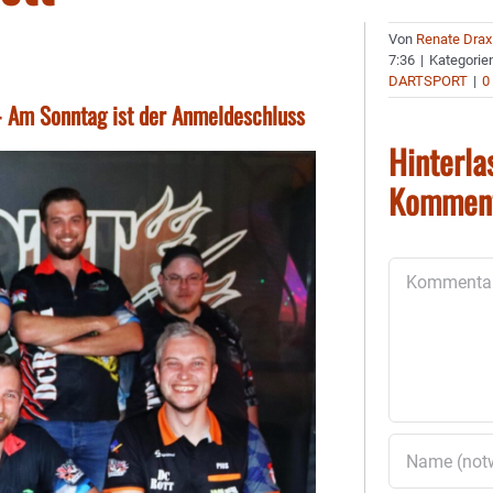
Von
Renate Drax
7:36
|
Kategorie
DARTSPORT
|
0
- Am Sonntag ist der Anmeldeschluss
Hinterla
Kommen
Kommentar