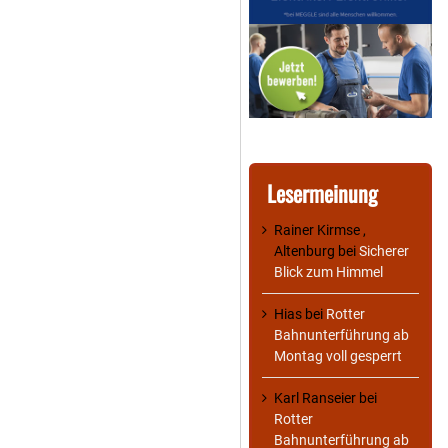
Lesermeinung
Rainer Kirmse ,
Altenburg
bei
Sicherer
Blick zum Himmel
Hias
bei
Rotter
Bahnunterführung ab
Montag voll gesperrt
Karl Ranseier
bei
Rotter
Bahnunterführung ab