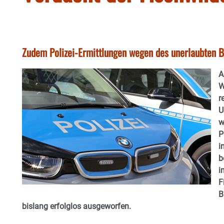
Zudem Polizei-Ermittlungen wegen des unerlaubten 
A
W
r
U
w
P
i
b
i
F
B
bislang erfolglos ausgeworfen.