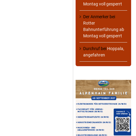
Montag voll gesperrt
Der Anmerker
bei
Rotter
Bahnunterführung ab
Montag voll gesperrt
Durchruf
bei
Hoppala,
angefahren