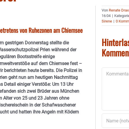
Von
Renate Drax
16:04
|
Kategori
Sirene
|
0 Komm
Betretens von Ruhezonen am Chiemsee
Hinterla
m gestrigen Donnerstag stellte die
Kommen
asserschutzpolizei Prien während der
egulären Bootsstreife einige
mweltverstöße auf dem Chiemsee fest –
ir berichteten heute bereits. Die Polizei in
Kommentar
rien geht nun am heutigen Nachmittag
ns Detail einiger Verstöße: Um 13 Uhr
efanden sich zwei Brüder aus München
m Alter von 25 und 23 Jahren ohne
ischereischein in der Schafwaschener
ucht und hatten ihre Angeln mit Ködern