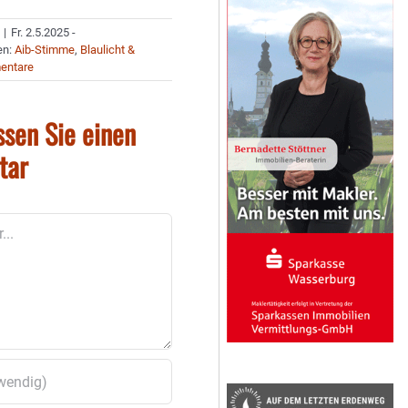
|
Fr. 2.5.2025 -
en:
Aib-Stimme
,
Blaulicht &
entare
ssen Sie einen
tar