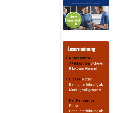
Lesermeinung
Rainer Kirmse ,
Altenburg
bei
Sicherer
Blick zum Himmel
Hias
bei
Rotter
Bahnunterführung ab
Montag voll gesperrt
Karl Ranseier
bei
Rotter
Bahnunterführung ab