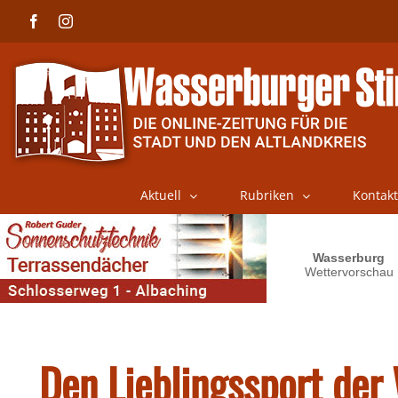
Skip
Facebook
Instagram
to
content
Aktuell
Rubriken
Kontakt
Den Lieblingssport der