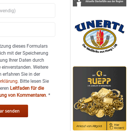
tzung dieses Formulars
sich mit der Speicherung
ung Ihrer Daten durch
 einverstanden. Weitere
 erfahren Sie in der
rklärung.
Bitte lesen Sie
seren
Leitfaden für die
hung von Kommentaren
.
*