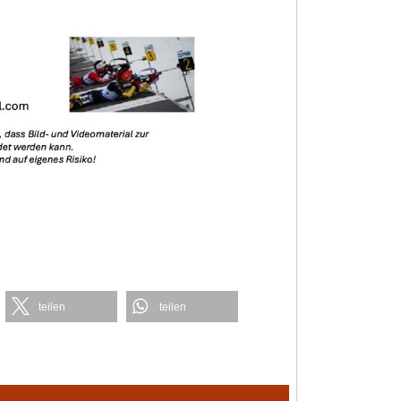
teilen
teilen