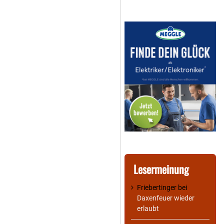
Lesermeinung
Friebertinger
bei
Daxenfeuer wieder
erlaubt