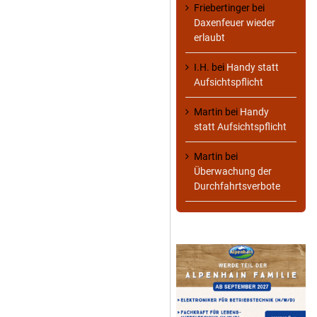
Friebertinger
bei
Daxenfeuer wieder
erlaubt
I.H.
bei
Handy statt
Aufsichtspflicht
Martin
bei
Handy
statt Aufsichtspflicht
Martin
bei
Überwachung der
Durchfahrtsverbote