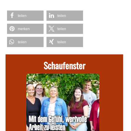
teilen
teilen
merken
teilen
teilen
teilen
Schaufenster