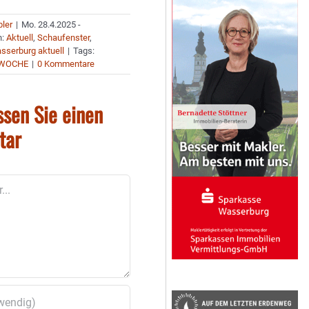
bler
|
Mo. 28.4.2025 -
n:
Aktuell
,
Schaufenster
,
sserburg aktuell
|
Tags:
 WOCHE
|
0 Kommentare
ssen Sie einen
tar