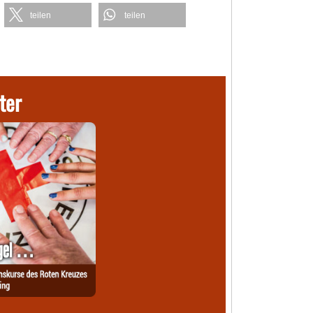
teilen
teilen
ter