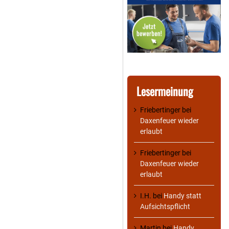
Lesermeinung
Friebertinger
bei
Daxenfeuer wieder
erlaubt
Friebertinger
bei
Daxenfeuer wieder
erlaubt
I.H.
bei
Handy statt
Aufsichtspflicht
Martin
bei
Handy