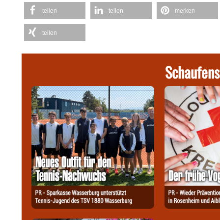
teilen
teilen
merken
teilen
Schaufens