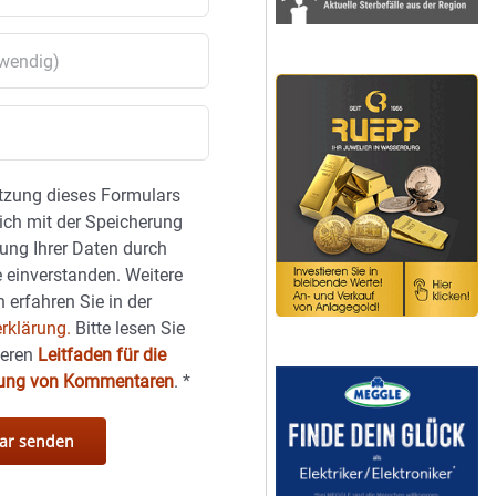
tzung dieses Formulars
sich mit der Speicherung
ung Ihrer Daten durch
 einverstanden. Weitere
 erfahren Sie in der
rklärung.
Bitte lesen Sie
seren
Leitfaden für die
hung von Kommentaren
.
*