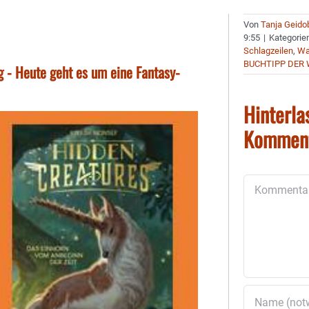
Von
Tanja Geido
9:55
|
Kategorie
Schlagzeilen
,
Wa
BUCHTIPP DER
 - Heute geht es um eine Fantasy-
Hinterla
Kommen
Kommentar