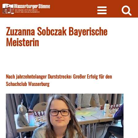
Skip
to
content
Zuzanna Sobczak Bayerische
Meisterin
Nach jahrzehntelanger Durststrecke: Großer Erfolg für den
Schachclub Wasserburg