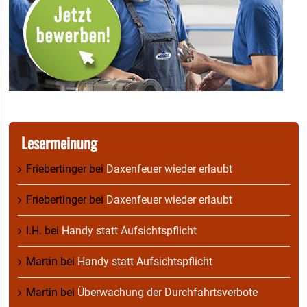
Lesermeinung
Friebertinger
bei
Daxenfeuer wieder erlaubt
Friebertinger
bei
Daxenfeuer wieder erlaubt
I.H.
bei
Handy statt Aufsichtspflicht
Martin
bei
Handy statt Aufsichtspflicht
Martin
bei
Überwachung der Durchfahrtsverbote