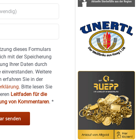
tzung dieses Formulars
sich mit der Speicherung
ung Ihrer Daten durch
 einverstanden. Weitere
 erfahren Sie in der
rklärung.
Bitte lesen Sie
seren
Leitfaden für die
hung von Kommentaren
.
*