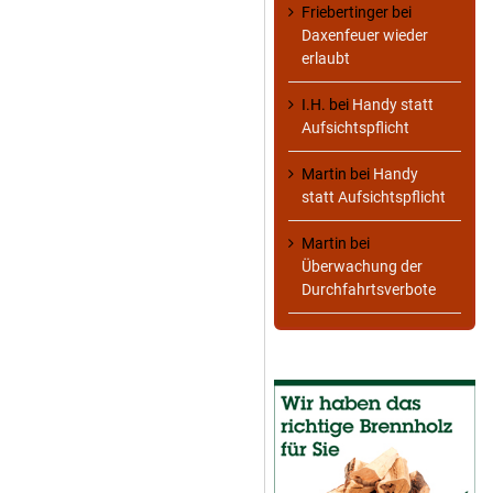
Friebertinger
bei
Daxenfeuer wieder
erlaubt
I.H.
bei
Handy statt
Aufsichtspflicht
Martin
bei
Handy
statt Aufsichtspflicht
Martin
bei
Überwachung der
Durchfahrtsverbote