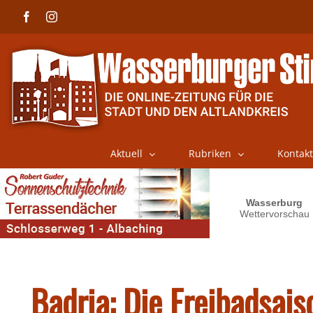
Skip
Facebook
Instagram
to
content
Aktuell
Rubriken
Kontakt
Badria: Die Freibadsais