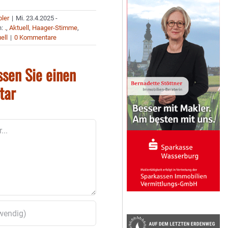
bler
|
Mi. 23.4.2025 -
n:
.
,
Aktuell
,
Haager-Stimme
,
ell
|
0 Kommentare
ssen Sie einen
tar