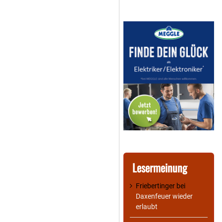
Lesermeinung
Friebertinger
bei
Daxenfeuer wieder
erlaubt