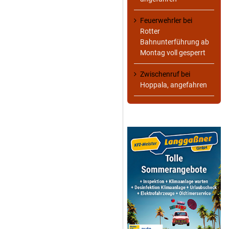
Feuerwehrler
bei
Rotter
Bahnunterführung ab
Montag voll gesperrt
Zwischenruf
bei
Hoppala, angefahren