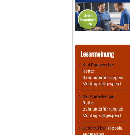
Lesermeinung
Karl Ranseier
bei
Rotter
Bahnunterführung ab
Montag voll gesperrt
Der Anmerker
bei
Rotter
Bahnunterführung ab
Montag voll gesperrt
Durchruf
bei
Hoppala,
angefahren