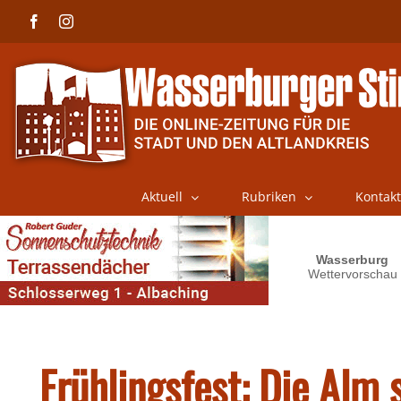
Skip
Facebook
Instagram
to
content
Aktuell
Rubriken
Kontakt
Frühlingsfest: Die Alm 