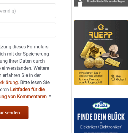
tzung dieses Formulars
sich mit der Speicherung
ung Ihrer Daten durch
 einverstanden. Weitere
 erfahren Sie in der
rklärung.
Bitte lesen Sie
seren
Leitfaden für die
hung von Kommentaren
.
*