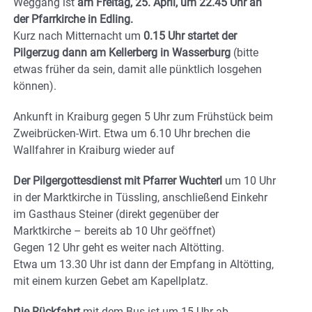
Weggang ist
am Freitag, 25. April, um 22.45 Uhr an
der Pfarrkirche in Edling.
Kurz nach Mitternacht um
0.15 Uhr startet der
Pilgerzug dann am Kellerberg in Wasserburg
(bitte
etwas früher da sein, damit alle pünktlich losgehen
können).
Ankunft in Kraiburg gegen 5 Uhr zum Frühstück beim
Zweibrücken-Wirt. Etwa um 6.10 Uhr brechen die
Wallfahrer in Kraiburg wieder auf
Der Pilgergottesdienst mit Pfarrer Wuchterl
um 10 Uhr
in der Marktkirche in Tüssling, anschließend Einkehr
im Gasthaus Steiner (direkt gegenüber der
Marktkirche – bereits ab 10 Uhr geöffnet)
Gegen 12 Uhr geht es weiter nach Altötting.
Etwa um 13.30 Uhr ist dann der Empfang in Altötting,
mit einem kurzen Gebet am Kapellplatz.
Die Rückfahrt
mit dem Bus ist um 15 Uhr ab