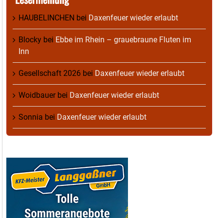
HAUBELINCHEN
bei
Daxenfeuer wieder erlaubt
Blocky
bei
Ebbe im Rhein – grauebraune Fluten im
Inn
Gesellschaft 2026
bei
Daxenfeuer wieder erlaubt
Woidbauer
bei
Daxenfeuer wieder erlaubt
Sonnia
bei
Daxenfeuer wieder erlaubt