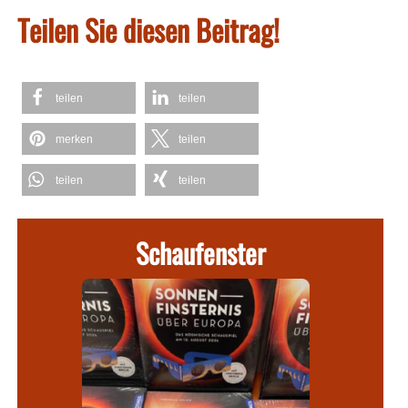
Teilen Sie diesen Beitrag!
teilen
teilen
merken
teilen
teilen
teilen
Schaufenster