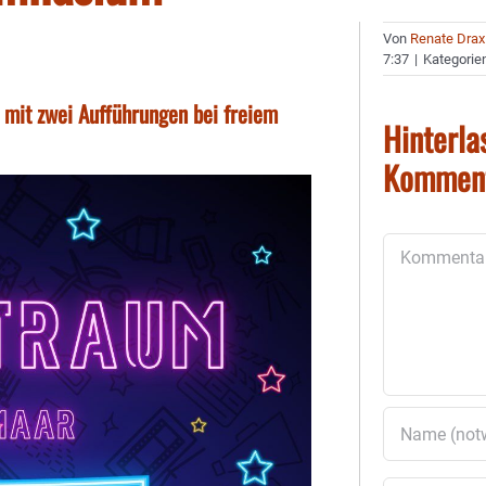
Von
Renate Drax
7:37
|
Kategorie
mit zwei Aufführungen bei freiem
Hinterla
Kommen
Kommentar