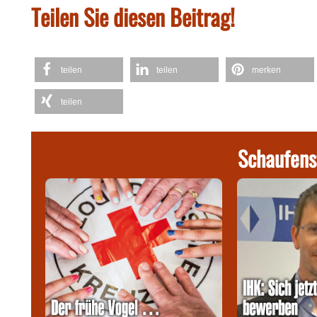
Teilen Sie diesen Beitrag!
teilen
teilen
merken
teilen
Schaufens