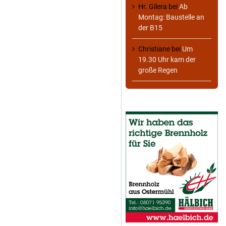
Hr. Gilera
bei
Ab
Montag: Baustelle an
der B15
Christiane
bei
Um
19.30 Uhr kam der
große Regen