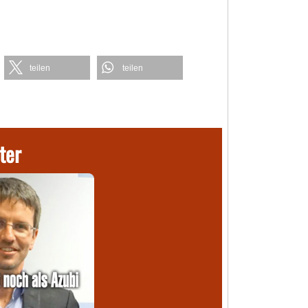
teilen
teilen
ter