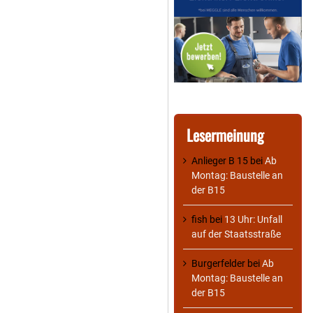
Lesermeinung
Anlieger B 15
bei
Ab
Montag: Baustelle an
der B15
fish
bei
13 Uhr: Unfall
auf der Staatsstraße
Burgerfelder
bei
Ab
Montag: Baustelle an
der B15