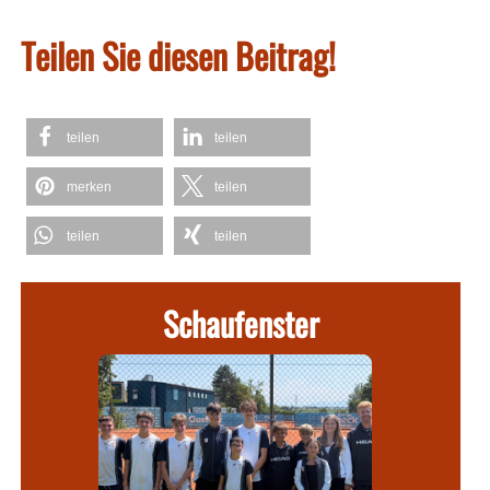
Teilen Sie diesen Beitrag!
teilen
teilen
merken
teilen
teilen
teilen
Schaufenster