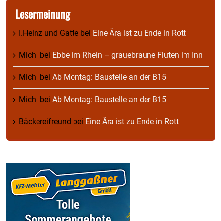
Lesermeinung
I.Heinz und Gatte
bei
Eine Ära ist zu Ende in Rott
Michl
bei
Ebbe im Rhein – grauebraune Fluten im Inn
Michl
bei
Ab Montag: Baustelle an der B15
Michl
bei
Ab Montag: Baustelle an der B15
Bäckereifreund
bei
Eine Ära ist zu Ende in Rott