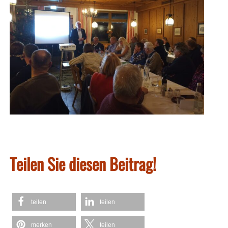
Teilen Sie diesen Beitrag!
teilen
teilen
merken
teilen