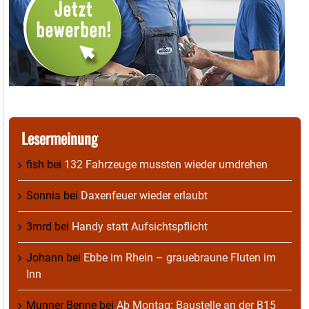
Lesermeinung
fish
bei
132 Fahrzeuge mussten wieder umdrehen
Sonnia
bei
Daxenfeuer wieder erlaubt
3mrd
bei
Handy statt Aufsichtspflicht
Johann
bei
Ebbe im Rhein – grauebraune Fluten im
Inn
Munner Benne
bei
Ab Montag: Baustelle an der B15