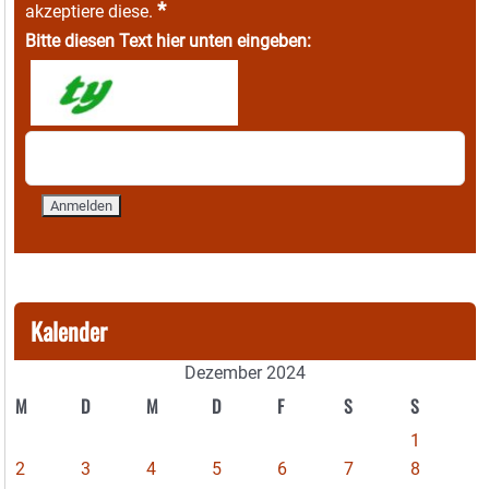
*
akzeptiere diese.
Bitte diesen Text hier unten eingeben:
Kalender
Dezember 2024
M
D
M
D
F
S
S
1
2
3
4
5
6
7
8