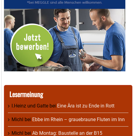
Lesermeinung
I.Heinz und Gatte
bei
Eine Ära ist zu Ende in Rott
Michl
bei
Ebbe im Rhein – grauebraune Fluten im Inn
Michl
bei
Ab Montag: Baustelle an der B15