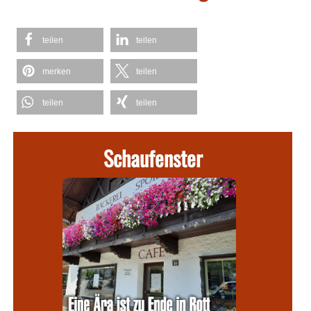
teilen
teilen
merken
teilen
teilen
teilen
Schaufenster