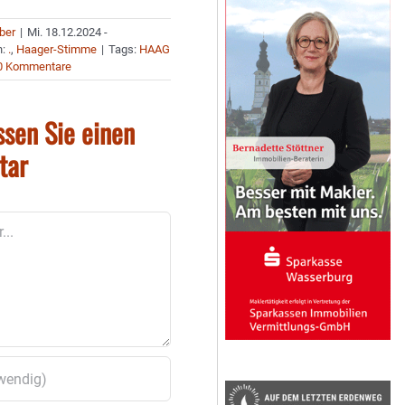
uber
|
Mi. 18.12.2024 -
n:
.
,
Haager-Stimme
|
Tags:
HAAG
0 Kommentare
ssen Sie einen
tar