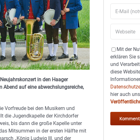
Mit der Nu
erklären Sie 
und Verarbeit
diese Website
Informationen
m Neujahrskonzert in den Haager
Datenschutze
em Abend auf eine abwechslungsreiche,
hier auch un
Veröffentlic
ie Vorfreude bei den Musikern und
t die Jugendkapelle der Kirchdorfer
eis, bis dann die große Kapelle unter
das Mitsummen in der ersten Hälfte mit
rsch „König Ludwig III. und der