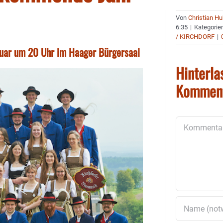
Von
Christian H
6:35
|
Kategorie
/ KIRCHDORF
|
nuar um 20 Uhr im Haager Bürgersaal
Hinterla
Kommen
Kommentar