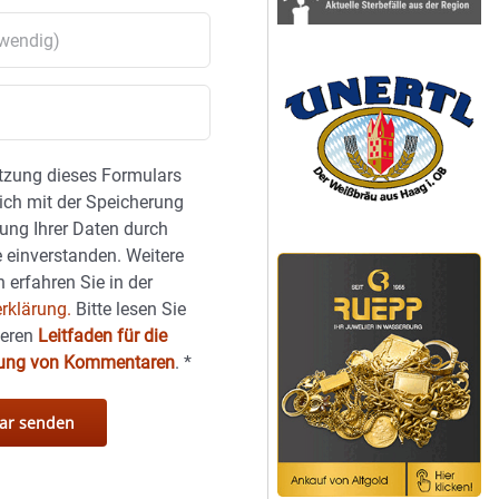
tzung dieses Formulars
sich mit der Speicherung
ung Ihrer Daten durch
 einverstanden. Weitere
 erfahren Sie in der
rklärung.
Bitte lesen Sie
seren
Leitfaden für die
hung von Kommentaren
.
*