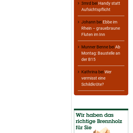
3mrd
bei
Handy statt
Aufsichtspflicht
Johann
bei
Ebbe im
Rhein – grauebraune
Fluten im Inn
Munner Benne
bei
Ab
Montag: Baustelle an
der B15
Kathrina
bei
Wer
vermisst eine
Schildkröte?