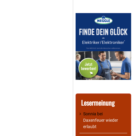
Lesermeinung
Sonnia
bei
Daxenfeuer wieder
erlaubt