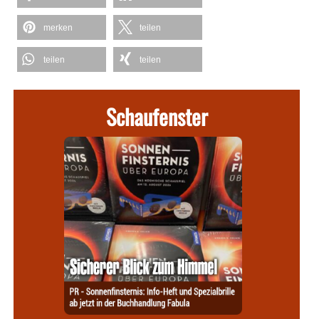
merken
teilen
teilen
teilen
Schaufenster