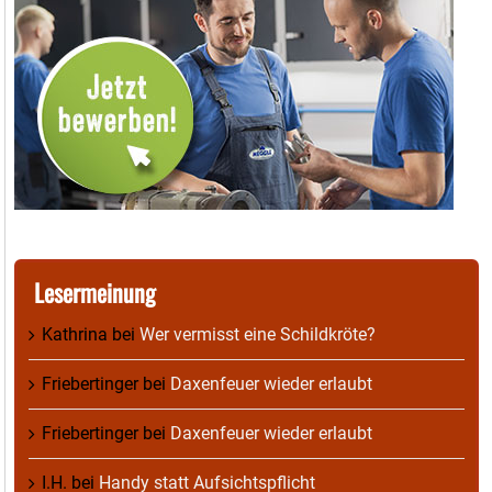
Lesermeinung
Kathrina
bei
Wer vermisst eine Schildkröte?
Friebertinger
bei
Daxenfeuer wieder erlaubt
Friebertinger
bei
Daxenfeuer wieder erlaubt
I.H.
bei
Handy statt Aufsichtspflicht