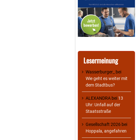
Lesermeinung
Wasserburger_
bei
Wie geht es weiter mit
dem Stadtbus?
ALEXANDRA
bei
13
Uhr: Unfall auf der
Staatsstraße
Gesellschaft 2026
bei
Hoppala, angefahren