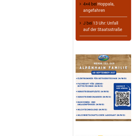
4×4
bei
Hoppala,
angefahren
J
bei
13 Uhr: Unfall
auf der Staatsstraße