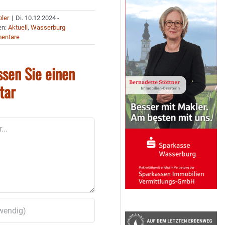
bler
|
Di. 10.12.2024 -
en:
Aktuell
,
Wasserburg
entare
ssen Sie einen
tar