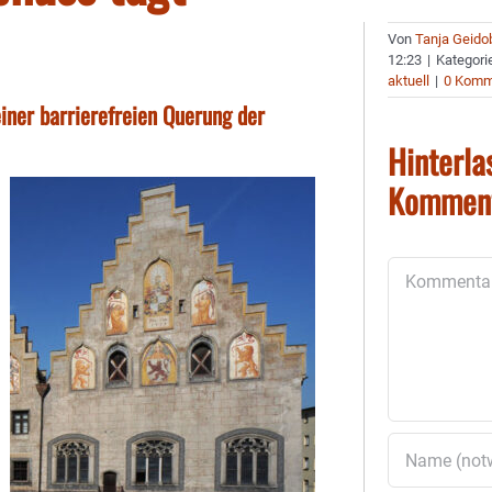
Von
Tanja Geido
12:23
|
Kategori
aktuell
|
0 Komm
ner barrierefreien Querung der
Hinterla
Kommen
Kommentar