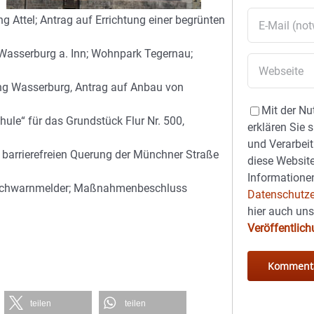
g Attel; Antrag auf Errichtung einer begrünten
Wasserburg a. Inn; Wohnpark Tegernau;
ung Wasserburg, Antrag auf Anbau von
Mit der Nu
le“ für das Grundstück Flur Nr. 500,
erklären Sie 
und Verarbeit
r barrierefreien Querung der Münchner Straße
diese Website
Informationen
Rauchwarnmelder; Maßnahmenbeschluss
Datenschutze
hier auch un
Veröffentlic
teilen
teilen