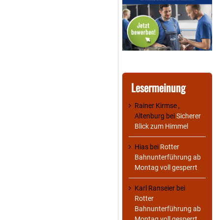
Lesermeinung
Rainer Kirmse ,
Altenburg
bei
Sicherer
Blick zum Himmel
Hias
bei
Rotter
Bahnunterführung ab
Montag voll gesperrt
Karl Ranseier
bei
Rotter
Bahnunterführung ab
Montag voll gesperrt