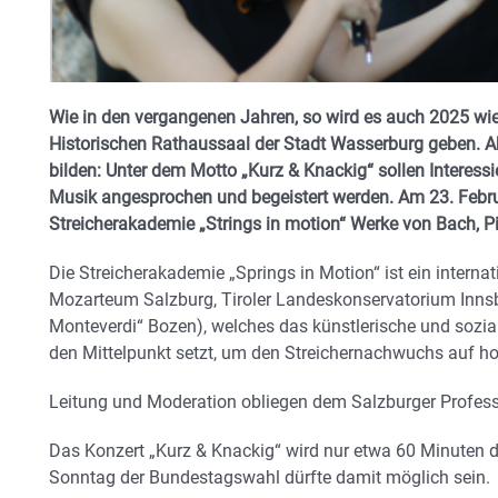
Wie in den vergangenen Jahren, so wird es auch 2025 wi
Historischen Rathaussaal der Stadt Wasserburg geben.
A
bilden: Unter dem Motto „Kurz & Knackig“ sollen Interessie
Musik angesprochen und begeistert werden.
Am 23. Februa
Streicherakademie „Strings in motion“ Werke von Bach, Pir
Die Streicherakademie „Springs in Motion“ ist ein interna
Mozarteum Salzburg, Tiroler Landeskonservatorium Innsb
Monteverdi“ Bozen), welches das künstlerische und sozi
den Mittelpunkt setzt, um den Streichernachwuchs auf h
Leitung und Moderation obliegen dem Salzburger Professo
Das Konzert „Kurz & Knackig“ wird nur etwa 60 Minuten da
Sonntag der Bundestagswahl dürfte damit möglich sein.