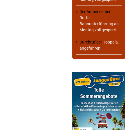
Der Anmerker
bei
Rotter
Bahnunterführung ab
Montag voll gesperrt
Durchruf
bei
Hoppala,
angefahren