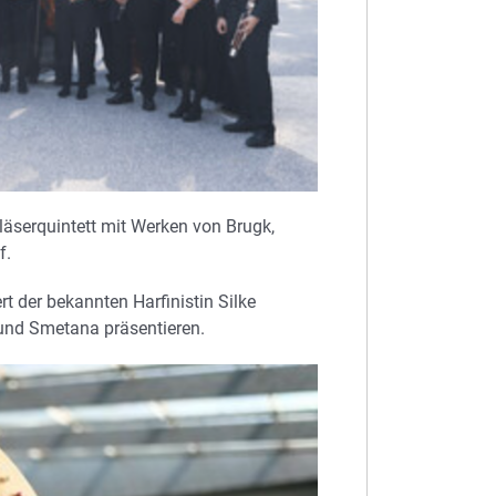
äserquintett mit Werken von Brugk,
f.
t der bekannten Harfinistin Silke
 und Smetana präsentieren.