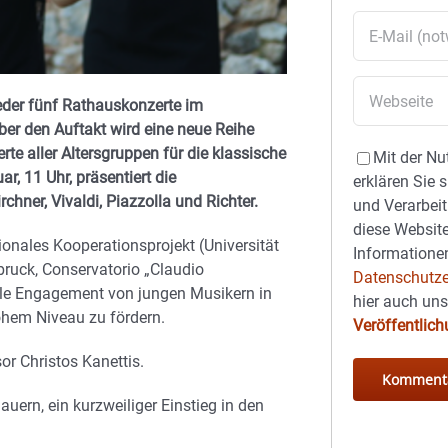
eder fünf Rathauskonzerte im
ber den Auftakt wird eine neue Reihe
rte aller Altersgruppen für die klassische
Mit der Nu
r, 11 Uhr, präsentiert die
erklären Sie 
chner, Vivaldi, Piazzolla und Richter.
und Verarbeit
diese Website
tionales Kooperationsprojekt (Universität
Informationen
ruck, Conservatorio „Claudio
Datenschutze
ale Engagement von jungen Musikern in
hier auch un
ohem Niveau zu fördern.
Veröffentlic
r Christos Kanettis.
uern, ein kurzweiliger Einstieg in den