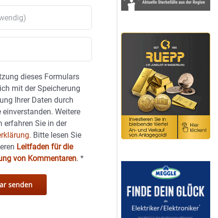
tzung dieses Formulars
sich mit der Speicherung
ung Ihrer Daten durch
 einverstanden. Weitere
 erfahren Sie in der
rklärung.
Bitte lesen Sie
seren
Leitfaden für die
hung von Kommentaren
.
*