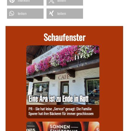
merken
teilen
teilen
teilen
Schaufenster