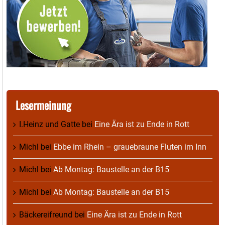
Lesermeinung
I.Heinz und Gatte
bei
Eine Ära ist zu Ende in Rott
Michl
bei
Ebbe im Rhein – grauebraune Fluten im Inn
Michl
bei
Ab Montag: Baustelle an der B15
Michl
bei
Ab Montag: Baustelle an der B15
Bäckereifreund
bei
Eine Ära ist zu Ende in Rott