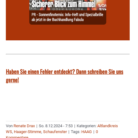
Haben Sie einen Fehler entdeckt? Dann schreiben Sie uns
gerne!
Von
Renate Drax
|
So. 8.12.2024 - 7:53
|
Kategorien:
Altlandkreis
WS
,
Haager-Stimme
,
Schaufenster
|
Tags:
HAAG
|
0
Kommentare