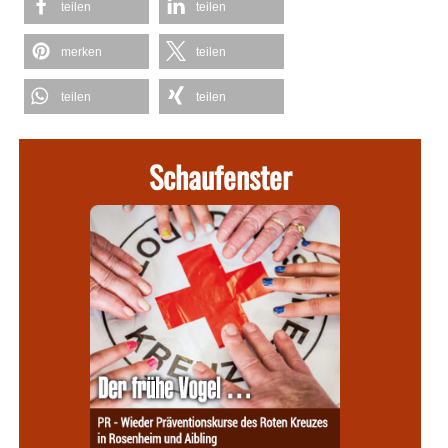
teilen
teilen
merken
teilen
teilen
teilen
Schaufenster