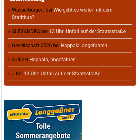
Wasserburger_
bei
Wie geht es weiter mit dem
Stadtbus?
ALEXANDRA
bei
13 Uhr: Unfall auf der Staatsstraße
Gesellschaft 2026
bei
Hoppala, angefahren
4×4
bei
Hoppala, angefahren
J
bei
13 Uhr: Unfall auf der Staatsstraße