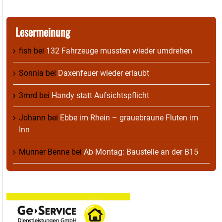
Lesermeinung
fish
bei
132 Fahrzeuge mussten wieder umdrehen
Sonnia
bei
Daxenfeuer wieder erlaubt
3mrd
bei
Handy statt Aufsichtspflicht
Johann
bei
Ebbe im Rhein – grauebraune Fluten im
Inn
Munner Benne
bei
Ab Montag: Baustelle an der B15