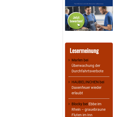
Lesermeinung
Marlen
bei
Überwachung der
Durchfahrtsverbote
HAUBELINCHEN
bei
Daxenfeuer wieder
erlaubt
Blocky
bei
Ebbe im
Rhein – grauebraune
Fluten im Inn