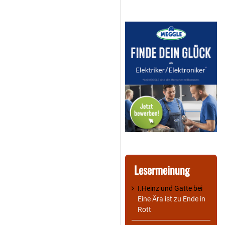
Lesermeinung
I.Heinz und Gatte
bei
Eine Ära ist zu Ende in
Rott