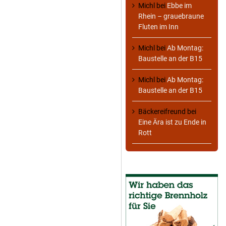
Michl
bei
Ebbe im
Rhein – grauebraune
Fluten im Inn
Michl
bei
Ab Montag:
Baustelle an der B15
Michl
bei
Ab Montag:
Baustelle an der B15
Bäckereifreund
bei
Eine Ära ist zu Ende in
Rott