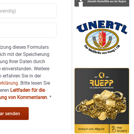
tzung dieses Formulars
sich mit der Speicherung
ung Ihrer Daten durch
 einverstanden. Weitere
 erfahren Sie in der
rklärung.
Bitte lesen Sie
seren
Leitfaden für die
hung von Kommentaren
.
*