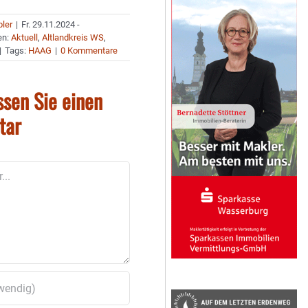
bler
|
Fr. 29.11.2024 -
en:
Aktuell
,
Altlandkreis WS
,
|
Tags:
HAAG
|
0 Kommentare
ssen Sie einen
tar