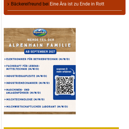
Bäckereifreund
bei
Eine Ära ist zu Ende in Rott