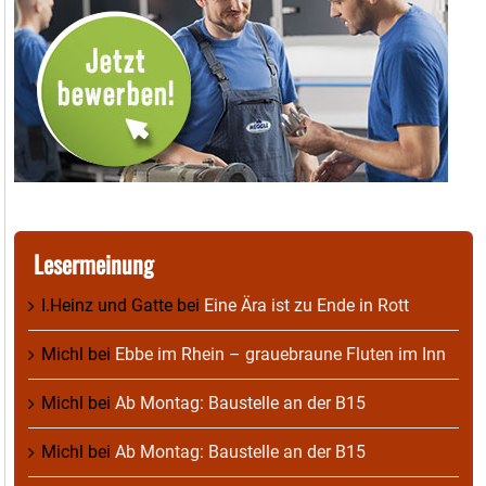
Lesermeinung
I.Heinz und Gatte
bei
Eine Ära ist zu Ende in Rott
Michl
bei
Ebbe im Rhein – grauebraune Fluten im Inn
Michl
bei
Ab Montag: Baustelle an der B15
Michl
bei
Ab Montag: Baustelle an der B15