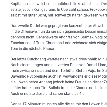
Kapitäns, nach welchem er halbhoch links abschloss. D
setzte jedoch Königsbrunn. In Überzahl schoss Prokopovic
selbst mit guter Sicht, nur schwer zu halten gewesen wäre
Das zweite Drittel war geprägt von konzentrierter Abwehr
in die Offensive, nun da sie sich gegenseitig besser eins
dennoch nicht. Sehenswerte Angriffe von Šrámek, Vogl o
Zuschauer auf Trab. Christoph Lode zeichnete sich einig
Tore in die nächste Pause.
Der letzte Durchgang wartete nach etwa dreieinhalb Minute
Nach einem langen und platzierten Pass von Daniel Hora,
mehr zwischen sich und dem Torhüter Stefan Vajs. Im Stile
Bayernliga-Scorerliste auch ist, verwandelte er diese Mög
die Löwen nebst Anhang jedoch keine Freude an dieser 
später hatte auch Tim Bullnheimer die Chance nach eine
Auch er nutzte diese und schon stand es 4:5.
Ganze 17 Minuten mussten alle die es mir den Löwen hiel