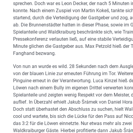
sprechen. Doch war es Leon Decker, der nach 5 Minuten im
konnte. Nach einem Zuspiel von Martin Kokeš, tankte sich
startend, durch die Verteidigung der Gastgeber und zog, a
ab. Die Brunnenstädter hatten in dieser Phase, sowie im
Spielanteile und Waldkraiburg beschränkte sich, wie Trai
Pressekonferenz verlauten ließ, auf eine stabile Verteidig
Minute glichen die Gastgeber aus. Max Petzold hieß der T
Fanghand bezwang.
Von nun an wurde es wild. 28 Sekunden nach dem Ausgleic
von der blauen Linie zur erneuten Führung im Tor. Weiter
Pinguine erneut in der Verantwortung. Luca Kinzel hieß de
Löwen nach einem Bully im eigenen Drittel verwerten ko
Spielanteile und zeigten wenig Respekt vor dem Meister, 
auflief. In Überzahl erhielt Jakub Šrámek von Daniel Hor
Doch statt überhastet den Abschluss zu suchen, hielt Wa
cool und wartete, bis sich die Lücke für den Pass auf Nic
das 3:2 für die Löwen einnetzte. Nur etwas mehr als zwei 
Waldkraiburger Gäste. Hierbei profitierte dann Jakub Šr