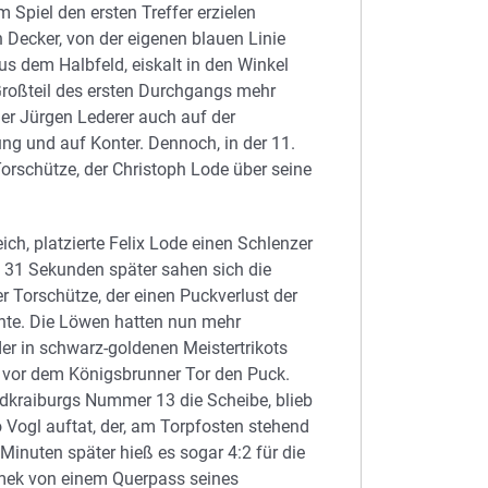
 Spiel den ersten Treffer erzielen
 Decker, von der eigenen blauen Linie
us dem Halbfeld, eiskalt in den Winkel
 Großteil des ersten Durchgangs mehr
ner Jürgen Lederer auch auf der
ung und auf Konter. Dennoch, in der 11.
orschütze, der Christoph Lode über seine
h, platzierte Felix Lode einen Schlenzer
e 31 Sekunden später sahen sich die
r Torschütze, der einen Puckverlust der
nnte. Die Löwen hatten nun mehr
der in schwarz-goldenen Meistertrikots
a vor dem Königsbrunner Tor den Puck.
ldkraiburgs Nummer 13 die Scheibe, blieb
o Vogl auftat, der, am Torpfosten stehend
Minuten später hieß es sogar 4:2 für die
ámek von einem Querpass seines