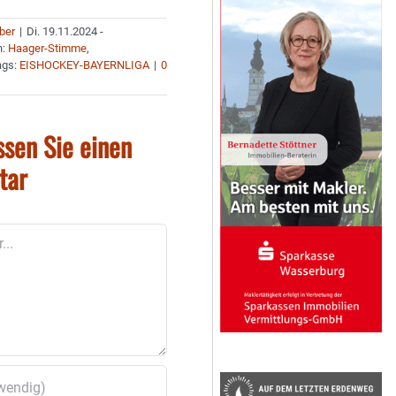
uber
|
Di. 19.11.2024 -
n:
Haager-Stimme
,
ags:
EISHOCKEY-BAYERNLIGA
|
0
ssen Sie einen
tar