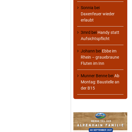
Sonnia
bei
Daxenfeuer wieder
erlaubt
3mrd
bei
Handy statt
Aufsichtspflicht
Johann
bei
Ebbe im
Rhein – grauebraune
Fluten im Inn
Munner Benne
bei
Ab
Montag: Baustelle an
der B15