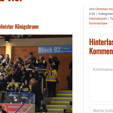
Von
Christian H
6:39
|
Kategorie
Heimatsport
|
T
Kommentare
 Meister Königsbrunn
Hinterla
Kommen
Kommentar