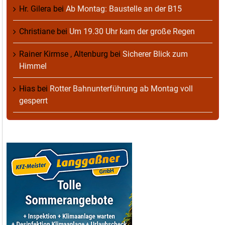
Hr. Gilera
bei
Ab Montag: Baustelle an der B15
Christiane
bei
Um 19.30 Uhr kam der große Regen
Rainer Kirmse , Altenburg
bei
Sicherer Blick zum
Himmel
Hias
bei
Rotter Bahnunterführung ab Montag voll
gesperrt