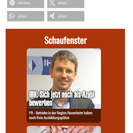
merken
teilen
teilen
teilen
Schaufenster