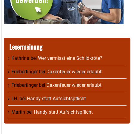
Lesermeinung
Kathrina
bei
Wer vermisst eine Schildkröte?
Friebertinger
bei
Daxenfeuer wieder erlaubt
Friebertinger
bei
Daxenfeuer wieder erlaubt
I.H.
bei
Handy statt Aufsichtspflicht
Martin
bei
Handy statt Aufsichtspflicht