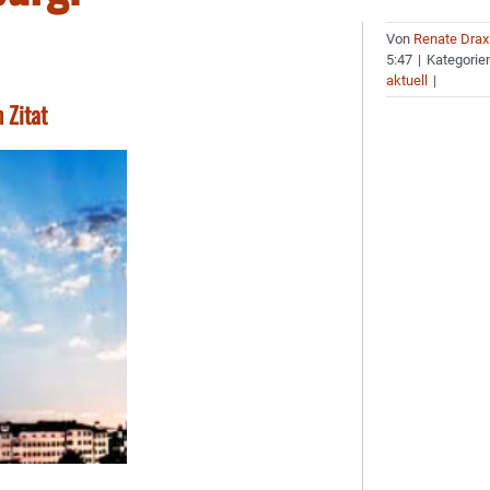
Von
Renate Drax
5:47
|
Kategorie
aktuell
|
 Zitat