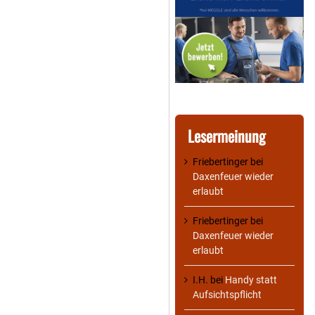
Lesermeinung
Friebertinger
bei
Daxenfeuer wieder
erlaubt
Friebertinger
bei
Daxenfeuer wieder
erlaubt
I.H.
bei
Handy statt
Aufsichtspflicht