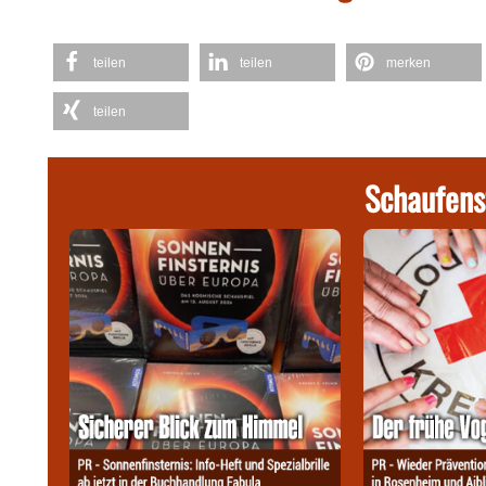
teilen
teilen
merken
teilen
Schaufens