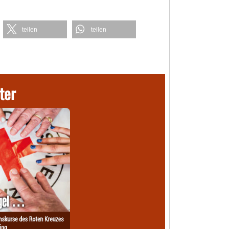
teilen
teilen
ter