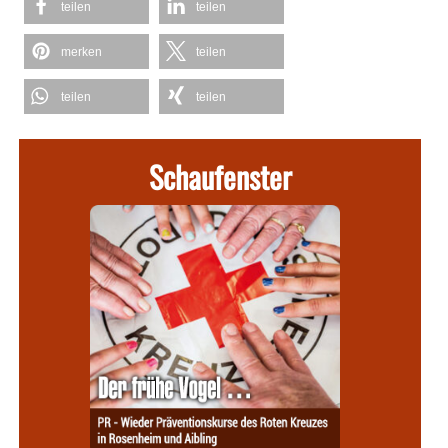
teilen
teilen
merken
teilen
teilen
teilen
Schaufenster