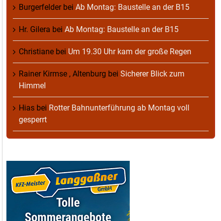
Burgerfelder
bei
Ab Montag: Baustelle an der B15
Hr. Gilera
bei
Ab Montag: Baustelle an der B15
Christiane
bei
Um 19.30 Uhr kam der große Regen
Rainer Kirmse , Altenburg
bei
Sicherer Blick zum
Himmel
Hias
bei
Rotter Bahnunterführung ab Montag voll
gesperrt