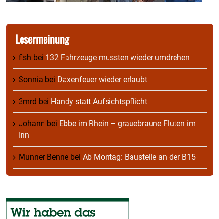
Lesermeinung
fish
bei
132 Fahrzeuge mussten wieder umdrehen
Sonnia
bei
Daxenfeuer wieder erlaubt
3mrd
bei
Handy statt Aufsichtspflicht
Johann
bei
Ebbe im Rhein – grauebraune Fluten im
Inn
Munner Benne
bei
Ab Montag: Baustelle an der B15