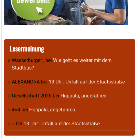
Lesermeinung
Wasserburger_
bei
Wie geht es weiter mit dem
Stadtbus?
ALEXANDRA
bei
13 Uhr: Unfall auf der Staatsstraße
Gesellschaft 2026
bei
Hoppala, angefahren
4×4
bei
Hoppala, angefahren
J
bei
13 Uhr: Unfall auf der Staatsstraße