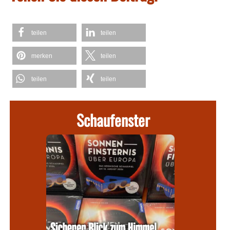
teilen
teilen
merken
teilen
teilen
teilen
Schaufenster