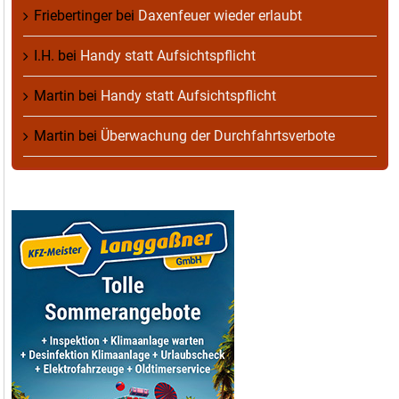
Friebertinger
bei
Daxenfeuer wieder erlaubt
I.H.
bei
Handy statt Aufsichtspflicht
Martin
bei
Handy statt Aufsichtspflicht
Martin
bei
Überwachung der Durchfahrtsverbote