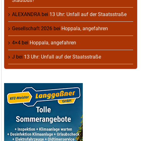
Stadtbus?
ALEXANDRA
bei
13 Uhr: Unfall auf der Staatsstraße
Gesellschaft 2026
bei
Hoppala, angefahren
4×4
bei
Hoppala, angefahren
J
bei
13 Uhr: Unfall auf der Staatsstraße