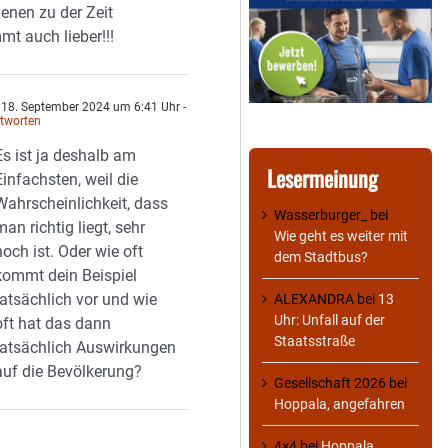
enen zu der Zeit
mt auch lieber!!!
18. September 2024 um 6:41 Uhr
-
tworten
Es ist ja deshalb am
Lesermeinung
Einfachsten, weil die
Wahrscheinlichkeit, dass
Wasserburger_
bei
man richtig liegt, sehr
Wie geht es weiter mit
hoch ist. Oder wie oft
dem Stadtbus?
kommt dein Beispiel
tatsächlich vor und wie
ALEXANDRA
bei
13
Uhr: Unfall auf der
oft hat das dann
Staatsstraße
tatsächlich Auswirkungen
auf die Bevölkerung?
Gesellschaft 2026
bei
Hoppala, angefahren
4×4
bei
Hoppala,