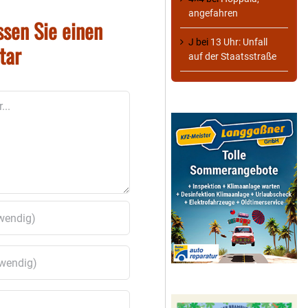
angefahren
ssen Sie einen
J
bei
13 Uhr: Unfall
tar
auf der Staatsstraße