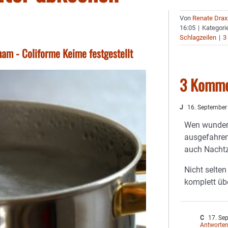
Von
Renate Drax
16:05
|
Kategori
Schlagzeilen
|
3
am - Coliforme Keime festgestellt
3 Komme
J
16. September
Wen wundert
ausgefahren
auch Nachtz
Nicht selte
komplett üb
C
17. Se
Antworte