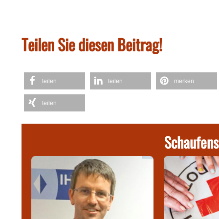
Teilen Sie diesen Beitrag!
teilen
teilen
merken
teilen
Schaufens