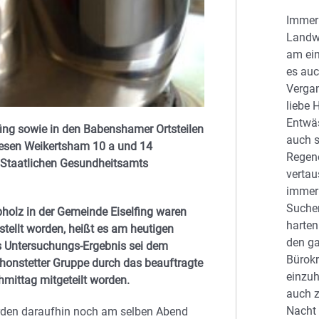
Immer 
Landwi
am ei
es auc
Vergan
liebe 
Entwä
ing sowie in den Babenshamer Ortsteilen
auch 
wesen Weikertsham 10 a und 14
Regen
 Staatlichen Gesundheitsamts
vertau
immer 
Suchen
holz in der Gemeinde Eiselfing waren
harten
tellt worden, heißt es am heutigen
den ga
s Untersuchungs-Ergebnis sei dem
Bürok
onstetter Gruppe durch das beauftragte
einzu
mittag mitgeteilt worden.
auch z
Nacht 
den daraufhin noch am selben Abend