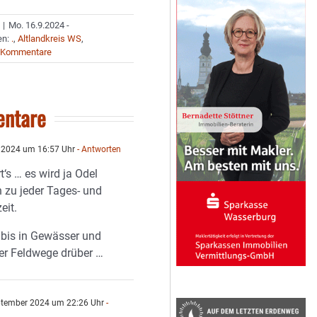
|
Mo. 16.9.2024 -
en:
.
,
Altlandkreis WS
,
 Kommentare
ntare
 2024 um 16:57 Uhr
- Antworten
‘s … es wird ja Odel
 zu jeder Tages- und
eit.
n bis in Gewässer und
er Feldwege drüber …
ptember 2024 um 22:26 Uhr
-
n