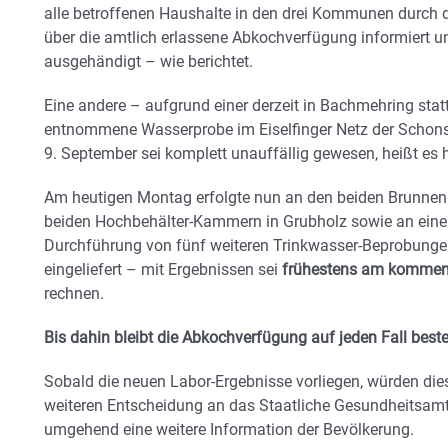
alle betroffenen Haushalte in den drei Kommunen durch d
über die amtlich erlassene Abkochverfügung informiert u
ausgehändigt – wie berichtet.
Eine andere – aufgrund einer derzeit in Bachmehring sta
entnommene Wasserprobe im Eiselfinger Netz der Schons
9. September sei komplett unauffällig gewesen, heißt es h
Am heutigen Montag erfolgte nun an den beiden Brunnen 
beiden Hochbehälter-Kammern in Grubholz sowie an einer 
Durchführung von fünf weiteren Trinkwasser-Beprobungen
eingeliefert – mit Ergebnissen sei
frühestens am kommen
rechnen.
Bis dahin bleibt die Abkochverfügung auf jeden Fall best
Sobald die neuen Labor-Ergebnisse vorliegen, würden d
weiteren Entscheidung an das Staatliche Gesundheitsamt 
umgehend eine weitere Information der Bevölkerung.