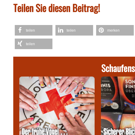
Teilen Sie diesen Beitrag!
teilen
teilen
merken
teilen
Schaufens