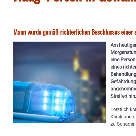
Mann wurde gemäß richterlichen Beschlusses einer s
Am heutigen
Morgenstun
eine Perso
eines richte
Behandlung 
Gefährdung 
angenommen
Streifen hin
Letztlich ko
Klinik über
zu Schaden