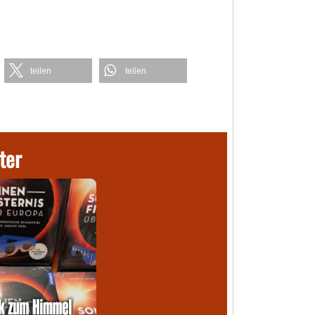
teilen
teilen
ter