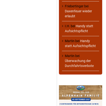
Friebertinger
bei
Daxenfeuer wieder
erlaubt
I.H.
bei
Handy statt
Aufsichtspflicht
Martin
bei
Handy
statt Aufsichtspflicht
Martin
bei
Überwachung der
Durchfahrtsverbote