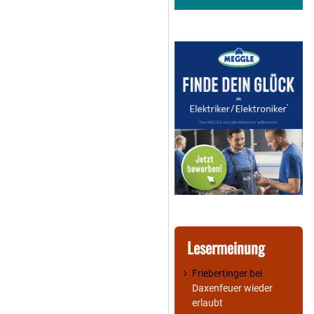
Lesermeinung
Friebertinger
bei
Daxenfeuer wieder
erlaubt