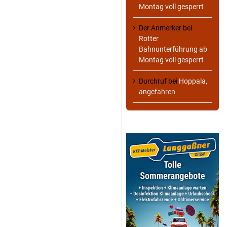
Montag voll gesperrt
Der Anmerker
bei
Rotter
Bahnunterführung ab
Montag voll gesperrt
Durchruf
bei
Hoppala,
angefahren