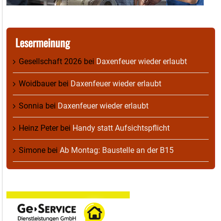
Lesermeinung
Gesellschaft 2026
bei
Daxenfeuer wieder erlaubt
Woidbauer
bei
Daxenfeuer wieder erlaubt
Sonnia
bei
Daxenfeuer wieder erlaubt
Heinz Peter
bei
Handy statt Aufsichtspflicht
Simone
bei
Ab Montag: Baustelle an der B15