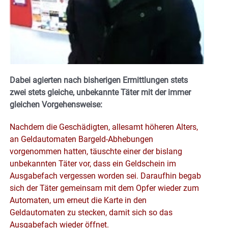
Dabei agierten nach bisherigen Ermittlungen stets
zwei stets gleiche, unbekannte Täter mit der immer
gleichen Vorgehensweise:
Nachdem die Geschädigten, allesamt höheren Alters,
an Geldautomaten Bargeld-Abhebungen
vorgenommen hatten, täuschte einer der bislang
unbekannten Täter vor, dass ein Geldschein im
Ausgabefach vergessen worden sei. Daraufhin begab
sich der Täter gemeinsam mit dem Opfer wieder zum
Automaten, um erneut die Karte in den
Geldautomaten zu stecken, damit sich so das
Ausgabefach wieder öffnet.