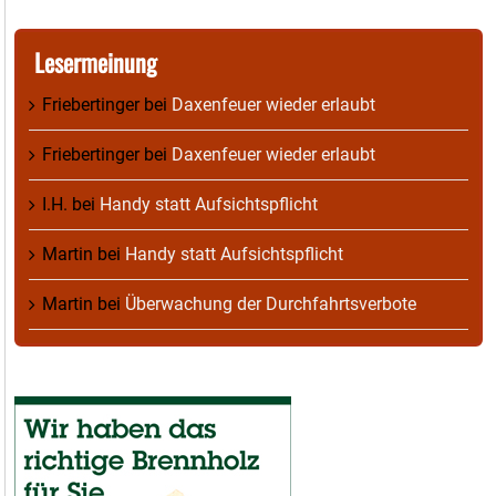
Lesermeinung
Friebertinger
bei
Daxenfeuer wieder erlaubt
Friebertinger
bei
Daxenfeuer wieder erlaubt
I.H.
bei
Handy statt Aufsichtspflicht
Martin
bei
Handy statt Aufsichtspflicht
Martin
bei
Überwachung der Durchfahrtsverbote