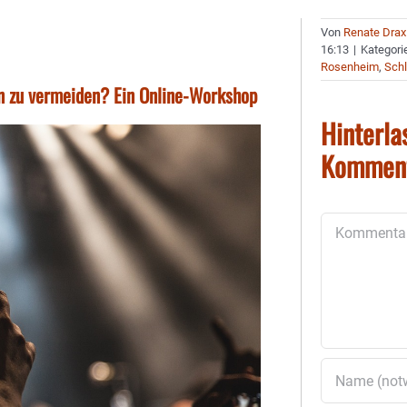
Von
Renate Drax
16:13
|
Kategori
Rosenheim
,
Schl
n zu vermeiden? Ein Online-Workshop
Hinterla
Kommen
Kommentar