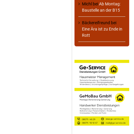
Michl
bei
Ab Montag:
Baustelle an der B15
Bäckereifreund
bei
Eine Ära ist zu Ende in
Rott