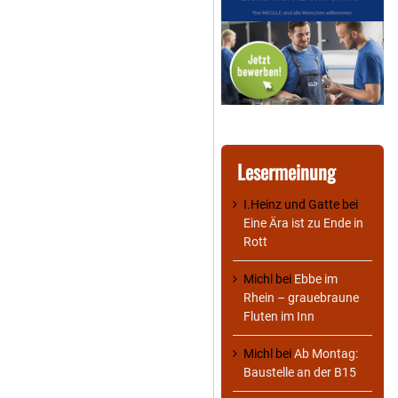
Lesermeinung
I.Heinz und Gatte
bei
Eine Ära ist zu Ende in
Rott
Michl
bei
Ebbe im
Rhein – grauebraune
Fluten im Inn
Michl
bei
Ab Montag:
Baustelle an der B15