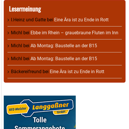
Lesermeinung
I.Heinz und Gatte
bei
Eine Ära ist zu Ende in Rott
Michl
bei
Ebbe im Rhein – grauebraune Fluten im Inn
Michl
bei
Ab Montag: Baustelle an der B15
Michl
bei
Ab Montag: Baustelle an der B15
Bäckereifreund
bei
Eine Ära ist zu Ende in Rott