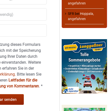
angefahren
SFR
bei
Hoppala,
angefahren
tzung dieses Formulars
sich mit der Speicherung
ung Ihrer Daten durch
 einverstanden. Weitere
 erfahren Sie in der
rklärung.
Bitte lesen Sie
seren
Leitfaden für die
hung von Kommentaren
.
*