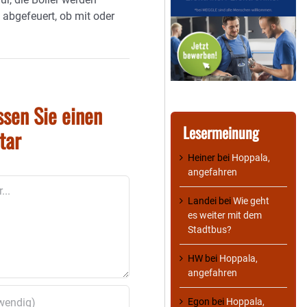
 abgefeuert, ob mit oder
ssen Sie einen
Lesermeinung
tar
Heiner
bei
Hoppala,
angefahren
Landei
bei
Wie geht
es weiter mit dem
Stadtbus?
HW
bei
Hoppala,
angefahren
Egon
bei
Hoppala,