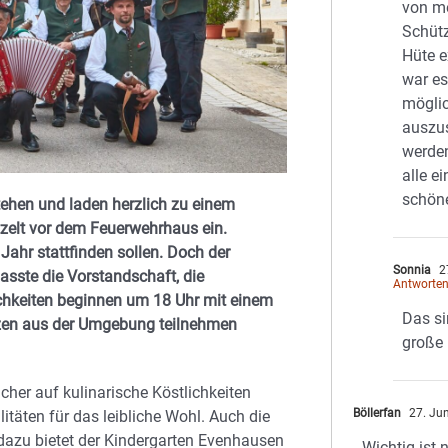
von m
Schüt
Hüte e
war es
möglic
auszus
werden
alle e
schöne
tehen und laden herzlich zu einem
zelt vor dem Feuerwehrhaus ein.
 Jahr stattfinden sollen. Doch der
Sonnia
2
asste die Vorstandschaft, die
Antworte
ichkeiten beginnen um 18 Uhr mit einem
Das si
tzen aus der Umgebung teilnehmen
große 
her auf kulinarische Köstlichkeiten
Böllerfan
27. Ju
itäten für das leibliche Wohl. Auch die
azu bietet der Kindergarten Evenhausen
Wichtig ist 