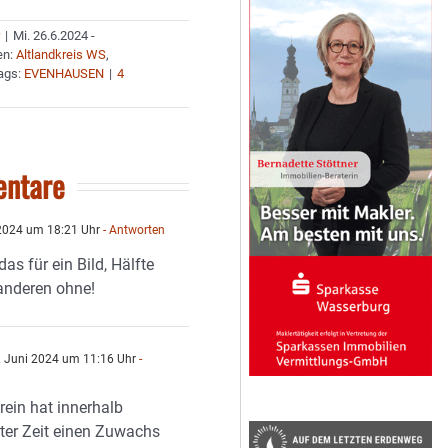
r
|
Mi. 26.6.2024 -
en:
Altlandkreis WS
,
ags:
EVENHAUSEN
|
4
ntare
2024 um 18:21 Uhr
- Antworten
das für ein Bild, Hälfte
 anderen ohne!
 Juni 2024 um 11:16 Uhr
-
n
rein hat innerhalb
ter Zeit einen Zuwachs