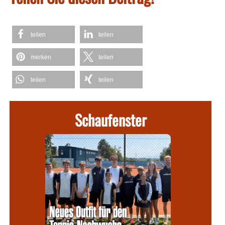
teilen
teilen
merken
teilen
teilen
teilen
Schaufenster