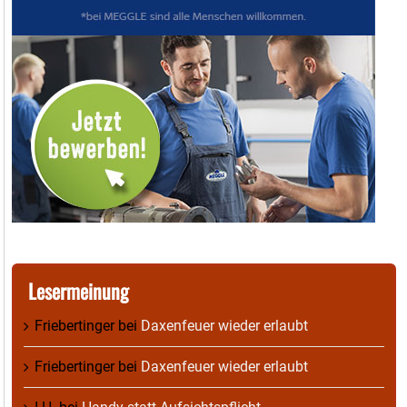
Lesermeinung
Friebertinger
bei
Daxenfeuer wieder erlaubt
Friebertinger
bei
Daxenfeuer wieder erlaubt