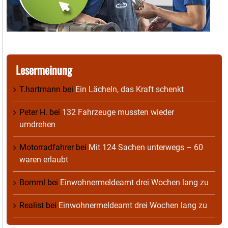
Lesermeinung
T.hartmann
bei
Ein Lächeln, das Kraft schenkt
Peter H.
bei
132 Fahrzeuge mussten wieder
umdrehen
Motorradfahrer
bei
Mit 124 Sachen unterwegs – 60
waren erlaubt
Bomml
bei
Einwohnermeldeamt drei Wochen lang zu
Realist
bei
Einwohnermeldeamt drei Wochen lang zu