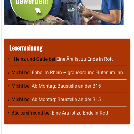
Lesermeinung
I.Heinz und Gatte
bei
Eine Ära ist zu Ende in Rott
Michl
bei
Ebbe im Rhein – grauebraune Fluten im Inn
Michl
bei
Ab Montag: Baustelle an der B15
Michl
bei
Ab Montag: Baustelle an der B15
Bäckereifreund
bei
Eine Ära ist zu Ende in Rott