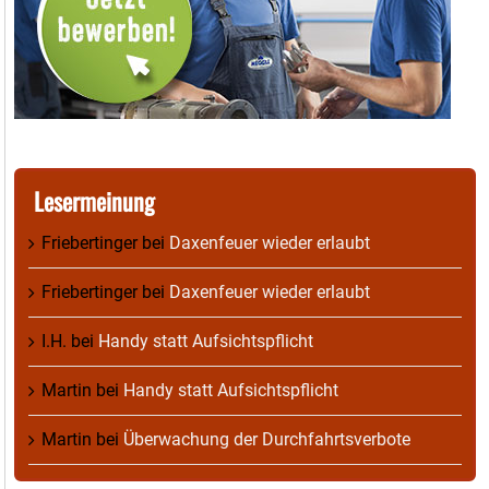
Lesermeinung
Friebertinger
bei
Daxenfeuer wieder erlaubt
Friebertinger
bei
Daxenfeuer wieder erlaubt
I.H.
bei
Handy statt Aufsichtspflicht
Martin
bei
Handy statt Aufsichtspflicht
Martin
bei
Überwachung der Durchfahrtsverbote